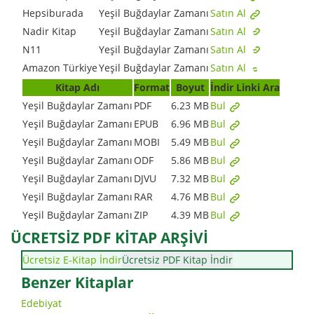
Hepsiburada
Yeşil Buğdaylar Zamanı
Satın Al
Nadir Kitap
Yeşil Buğdaylar Zamanı
Satın Al
N11
Yeşil Buğdaylar Zamanı
Satın Al
Amazon Türkiye
Yeşil Buğdaylar Zamanı
Satın Al
Kitap Adı
Format
Boyut
İndir Linki Ara
Yeşil Buğdaylar Zamanı
PDF
6.23 MB
Bul
Yeşil Buğdaylar Zamanı
EPUB
6.96 MB
Bul
Yeşil Buğdaylar Zamanı
MOBI
5.49 MB
Bul
Yeşil Buğdaylar Zamanı
ODF
5.86 MB
Bul
Yeşil Buğdaylar Zamanı
DJVU
7.32 MB
Bul
Yeşil Buğdaylar Zamanı
RAR
4.76 MB
Bul
Yeşil Buğdaylar Zamanı
ZIP
4.39 MB
Bul
ÜCRETSİZ PDF KİTAP ARŞİVİ
Ücretsiz E-Kitap İndir
Ücretsiz PDF Kitap İndir
Benzer Kitaplar
Edebiyat