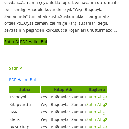
sevdalı…Zamanın çoğunlukla toprak ve havanın durumu ile
belirlendiği Anadolu köyünde, o yıl, “Yeşil Buğdaylar
Zamanında” tüm ahali sustu.Suskunlukları, bir günaha
ortaklıktı…Oysa zaman, zalimliğe karşı susanları değil,
sevdasının peşinden korkusuzca koşanları unutturmazdı…
Satın Al
PDF Halini Bul
Satın Al
PDF Halini Bul
Satıcı
Kitap Adı
Bağlantı
Trendyol
Yeşil Buğdaylar Zamanı
Satın Al
Kitapyurdu
Yeşil Buğdaylar Zamanı
Satın Al
D&R
Yeşil Buğdaylar Zamanı
Satın Al
Idefix
Yeşil Buğdaylar Zamanı
Satın Al
BKM Kitap
Yeşil Buğdaylar Zamanı
Satın Al