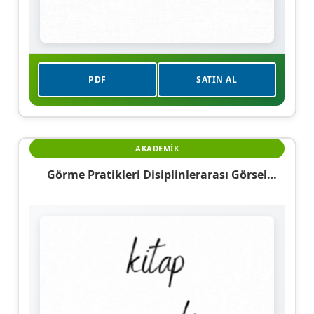
PDF
SATIN AL
AKADEMIK
Görme Pratikleri Disiplinlerarası Görsel
İletişim Çalışmaları