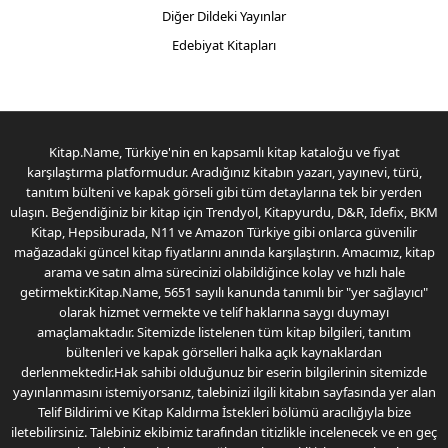
Diğer Dildeki Yayınlar
Edebiyat Kitapları
Kitap.Name, Türkiye'nin en kapsamlı kitap kataloğu ve fiyat
karşılaştırma platformudur. Aradığınız kitabın yazarı, yayınevi, türü,
tanıtım bülteni ve kapak görseli gibi tüm detaylarına tek bir yerden
ulaşın. Beğendiğiniz bir kitap için Trendyol, Kitapyurdu, D&R, Idefix, BKM
Kitap, Hepsiburada, N11 ve Amazon Türkiye gibi onlarca güvenilir
mağazadaki güncel kitap fiyatlarını anında karşılaştırın. Amacımız, kitap
arama ve satın alma sürecinizi olabildiğince kolay ve hızlı hale
getirmektir.Kitap.Name, 5651 sayılı kanunda tanımlı bir "yer sağlayıcı"
olarak hizmet vermekte ve telif haklarına saygı duymayı
amaçlamaktadır. Sitemizde listelenen tüm kitap bilgileri, tanıtım
bültenleri ve kapak görselleri halka açık kaynaklardan
derlenmektedir.Hak sahibi olduğunuz bir eserin bilgilerinin sitemizde
yayınlanmasını istemiyorsanız, talebinizi ilgili kitabın sayfasında yer alan
Telif Bildirimi ve Kitap Kaldırma İstekleri bölümü aracılığıyla bize
iletebilirsiniz. Talebiniz ekibimiz tarafından titizlikle incelenecek ve en geç