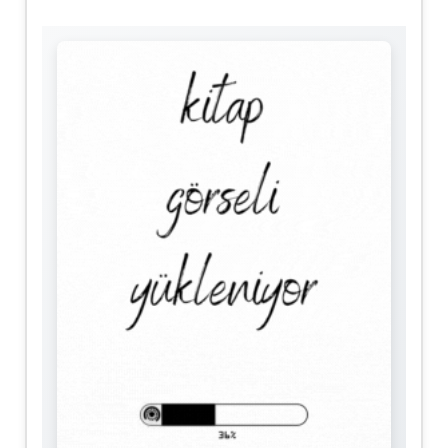
İşgal Yıllarında Osmanlı Hapishanelerinin
Genel Durumu (1918 – 1922 )