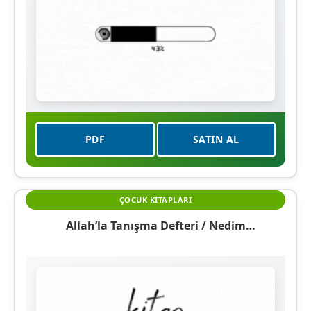
PDF
SATIN AL
ÇOCUK KITAPLARI
Allah’la Tanışma Defteri / Nedim
Sorayımdedim 1