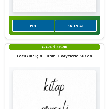
PDF
SATIN AL
ÇOCUK KITAPLARI
Çocuklar İçin Elifba: Hikayelerle Kur’an
Okumayı Öğreniyorum