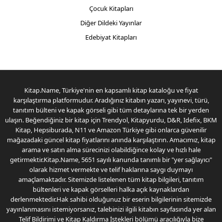
Çocuk Kitapları
Diğer Dildeki Yayınlar
Edebiyat Kitapları
Kitap.Name, Türkiye'nin en kapsamlı kitap kataloğu ve fiyat
karşılaştırma platformudur. Aradığınız kitabın yazarı, yayınevi, türü,
tanıtım bülteni ve kapak görseli gibi tüm detaylarına tek bir yerden
ulaşın. Beğendiğiniz bir kitap için Trendyol, Kitapyurdu, D&R, Idefix, BKM
Kitap, Hepsiburada, N11 ve Amazon Türkiye gibi onlarca güvenilir
mağazadaki güncel kitap fiyatlarını anında karşılaştırın. Amacımız, kitap
arama ve satın alma sürecinizi olabildiğince kolay ve hızlı hale
getirmektir.Kitap.Name, 5651 sayılı kanunda tanımlı bir "yer sağlayıcı"
olarak hizmet vermekte ve telif haklarına saygı duymayı
amaçlamaktadır. Sitemizde listelenen tüm kitap bilgileri, tanıtım
bültenleri ve kapak görselleri halka açık kaynaklardan
derlenmektedir.Hak sahibi olduğunuz bir eserin bilgilerinin sitemizde
yayınlanmasını istemiyorsanız, talebinizi ilgili kitabın sayfasında yer alan
Telif Bildirimi ve Kitap Kaldırma İstekleri bölümü aracılığıyla bize