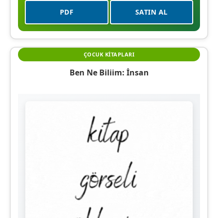
PDF
SATIN AL
ÇOCUK KITAPLARI
Ben Ne Biliim: İnsan