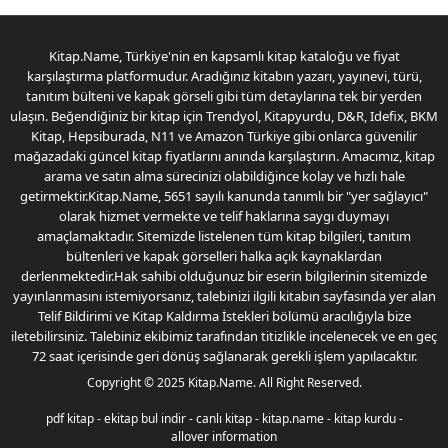
Kitap.Name, Türkiye'nin en kapsamlı kitap kataloğu ve fiyat
karşılaştırma platformudur. Aradığınız kitabın yazarı, yayınevi, türü,
tanıtım bülteni ve kapak görseli gibi tüm detaylarına tek bir yerden
ulaşın. Beğendiğiniz bir kitap için Trendyol, Kitapyurdu, D&R, Idefix, BKM
Kitap, Hepsiburada, N11 ve Amazon Türkiye gibi onlarca güvenilir
mağazadaki güncel kitap fiyatlarını anında karşılaştırın. Amacımız, kitap
arama ve satın alma sürecinizi olabildiğince kolay ve hızlı hale
getirmektir.Kitap.Name, 5651 sayılı kanunda tanımlı bir "yer sağlayıcı"
olarak hizmet vermekte ve telif haklarına saygı duymayı
amaçlamaktadır. Sitemizde listelenen tüm kitap bilgileri, tanıtım
bültenleri ve kapak görselleri halka açık kaynaklardan
derlenmektedir.Hak sahibi olduğunuz bir eserin bilgilerinin sitemizde
yayınlanmasını istemiyorsanız, talebinizi ilgili kitabın sayfasında yer alan
Telif Bildirimi ve Kitap Kaldırma İstekleri bölümü aracılığıyla bize
iletebilirsiniz. Talebiniz ekibimiz tarafından titizlikle incelenecek ve en geç
72 saat içerisinde geri dönüş sağlanarak gerekli işlem yapılacaktır.
Copyright © 2025
Kitap.Name
. All Right Reserved.
pdf kitap
-
ekitap bul indir
-
canlı kitap
-
kitap.name
-
kitap kurdu
-
allover information