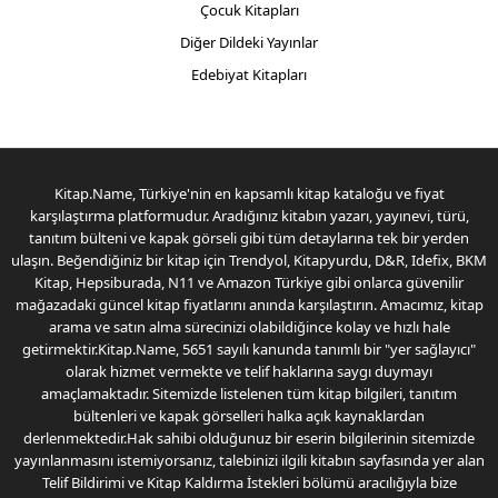
Çocuk Kitapları
Diğer Dildeki Yayınlar
Edebiyat Kitapları
Kitap.Name, Türkiye'nin en kapsamlı kitap kataloğu ve fiyat
karşılaştırma platformudur. Aradığınız kitabın yazarı, yayınevi, türü,
tanıtım bülteni ve kapak görseli gibi tüm detaylarına tek bir yerden
ulaşın. Beğendiğiniz bir kitap için Trendyol, Kitapyurdu, D&R, Idefix, BKM
Kitap, Hepsiburada, N11 ve Amazon Türkiye gibi onlarca güvenilir
mağazadaki güncel kitap fiyatlarını anında karşılaştırın. Amacımız, kitap
arama ve satın alma sürecinizi olabildiğince kolay ve hızlı hale
getirmektir.Kitap.Name, 5651 sayılı kanunda tanımlı bir "yer sağlayıcı"
olarak hizmet vermekte ve telif haklarına saygı duymayı
amaçlamaktadır. Sitemizde listelenen tüm kitap bilgileri, tanıtım
bültenleri ve kapak görselleri halka açık kaynaklardan
derlenmektedir.Hak sahibi olduğunuz bir eserin bilgilerinin sitemizde
yayınlanmasını istemiyorsanız, talebinizi ilgili kitabın sayfasında yer alan
Telif Bildirimi ve Kitap Kaldırma İstekleri bölümü aracılığıyla bize