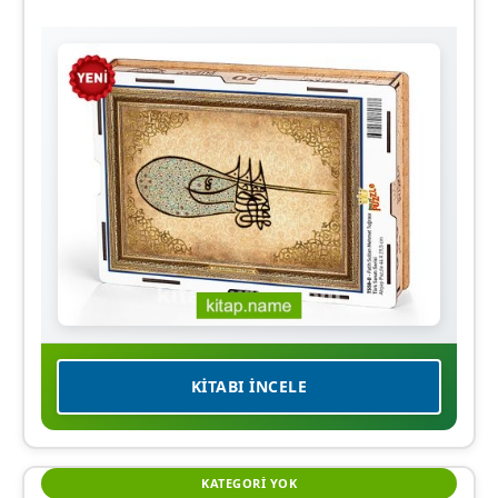
Tuğrası Ahşap Puzzle 500 Parça (TS58-D)
KITABI İNCELE
KATEGORI YOK