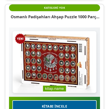
KATEGORI YOK
Osmanlı Padişahları Ahşap Puzzle 1000 Parça
(TS55-M)
KITABI İNCELE