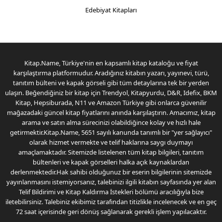
Edebiyat Kitapları
Kitap.Name, Türkiye'nin en kapsamlı kitap kataloğu ve fiyat
karşılaştırma platformudur. Aradığınız kitabın yazarı, yayınevi, türü,
tanıtım bülteni ve kapak görseli gibi tüm detaylarına tek bir yerden
ulaşın. Beğendiğiniz bir kitap için Trendyol, Kitapyurdu, D&R, Idefix, BKM
Kitap, Hepsiburada, N11 ve Amazon Türkiye gibi onlarca güvenilir
mağazadaki güncel kitap fiyatlarını anında karşılaştırın. Amacımız, kitap
arama ve satın alma sürecinizi olabildiğince kolay ve hızlı hale
getirmektir.Kitap.Name, 5651 sayılı kanunda tanımlı bir "yer sağlayıcı"
olarak hizmet vermekte ve telif haklarına saygı duymayı
amaçlamaktadır. Sitemizde listelenen tüm kitap bilgileri, tanıtım
bültenleri ve kapak görselleri halka açık kaynaklardan
derlenmektedir.Hak sahibi olduğunuz bir eserin bilgilerinin sitemizde
yayınlanmasını istemiyorsanız, talebinizi ilgili kitabın sayfasında yer alan
Telif Bildirimi ve Kitap Kaldırma İstekleri bölümü aracılığıyla bize
iletebilirsiniz. Talebiniz ekibimiz tarafından titizlikle incelenecek ve en geç
72 saat içerisinde geri dönüş sağlanarak gerekli işlem yapılacaktır.