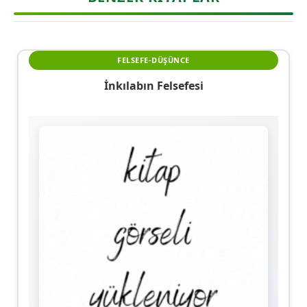
FELSEFE-DÜŞÜNCE
İnkılabın Felsefesi