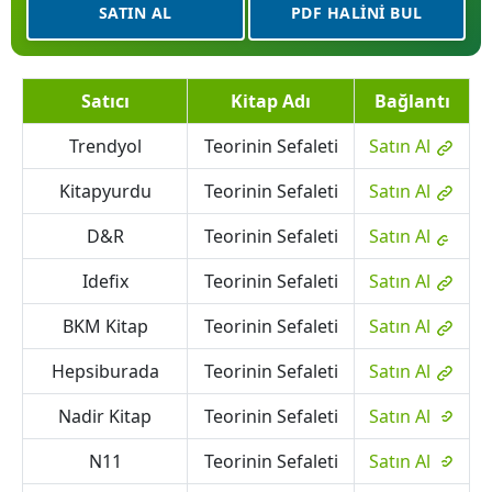
SATIN AL
PDF HALINI BUL
Satıcı
Kitap Adı
Bağlantı
Trendyol
Teorinin Sefaleti
Satın Al
Kitapyurdu
Teorinin Sefaleti
Satın Al
D&R
Teorinin Sefaleti
Satın Al
Idefix
Teorinin Sefaleti
Satın Al
BKM Kitap
Teorinin Sefaleti
Satın Al
Hepsiburada
Teorinin Sefaleti
Satın Al
Nadir Kitap
Teorinin Sefaleti
Satın Al
N11
Teorinin Sefaleti
Satın Al