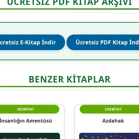
ÜCRETSİZ PDF KİTAP ARŞİVİ
cretsiz E-Kitap İndir
Ücretsiz PDF Kitap İnd
BENZER KITAPLAR
EDEBIYAT
EDEBIYAT
İnsanlığın Amentüsü
Azdahak