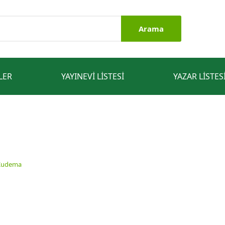
Arama
LER
YAYINEVI LISTESI
YAZAR LISTES
Kudema