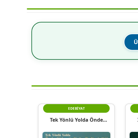
Ü
EDEBIYAT
Tek Yönlü Yolda Önde
Giden Şoförün Tedirginliği