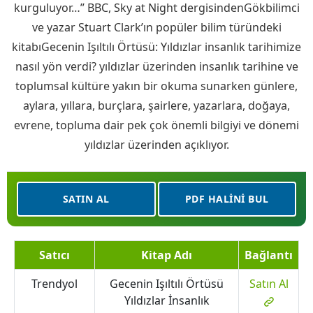
kurguluyor…” BBC, Sky at Night dergisindenGökbilimci
ve yazar Stuart Clark’ın popüler bilim türündeki
kitabıGecenin Işıltılı Örtüsü: Yıldızlar insanlık tarihimize
nasıl yön verdi? yıldızlar üzerinden insanlık tarihine ve
toplumsal kültüre yakın bir okuma sunarken günlere,
aylara, yıllara, burçlara, şairlere, yazarlara, doğaya,
evrene, topluma dair pek çok önemli bilgiyi ve dönemi
yıldızlar üzerinden açıklıyor.
SATIN AL
PDF HALINI BUL
Satıcı
Kitap Adı
Bağlantı
Trendyol
Gecenin Işıltılı Örtüsü
Satın Al
Yıldızlar İnsanlık