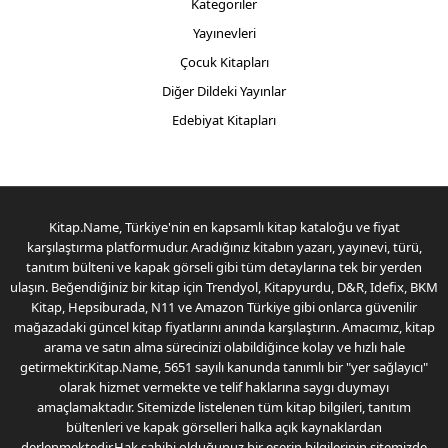
Kategoriler
Yayınevleri
Çocuk Kitapları
Diğer Dildeki Yayınlar
Edebiyat Kitapları
Kitap.Name, Türkiye'nin en kapsamlı kitap kataloğu ve fiyat
karşılaştırma platformudur. Aradığınız kitabın yazarı, yayınevi, türü,
tanıtım bülteni ve kapak görseli gibi tüm detaylarına tek bir yerden
ulaşın. Beğendiğiniz bir kitap için Trendyol, Kitapyurdu, D&R, Idefix, BKM
Kitap, Hepsiburada, N11 ve Amazon Türkiye gibi onlarca güvenilir
mağazadaki güncel kitap fiyatlarını anında karşılaştırın. Amacımız, kitap
arama ve satın alma sürecinizi olabildiğince kolay ve hızlı hale
getirmektir.Kitap.Name, 5651 sayılı kanunda tanımlı bir "yer sağlayıcı"
olarak hizmet vermekte ve telif haklarına saygı duymayı
amaçlamaktadır. Sitemizde listelenen tüm kitap bilgileri, tanıtım
bültenleri ve kapak görselleri halka açık kaynaklardan
derlenmektedir.Hak sahibi olduğunuz bir eserin bilgilerinin sitemizde