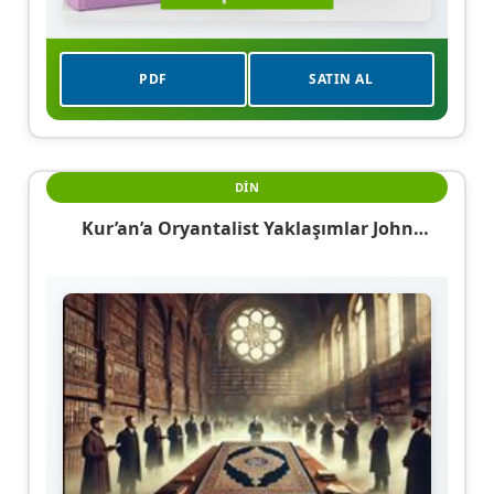
PDF
SATIN AL
DIN
Kur’an’a Oryantalist Yaklaşımlar John
Wansbrough Örneği