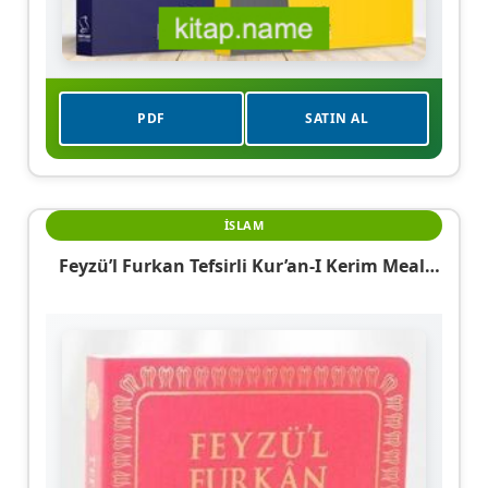
PDF
SATIN AL
İSLAM
Feyzü’l Furkan Tefsirli Kur’an-I Kerim Meali
(Sempatik Cep Boy – İnce Cilt) Fuşya