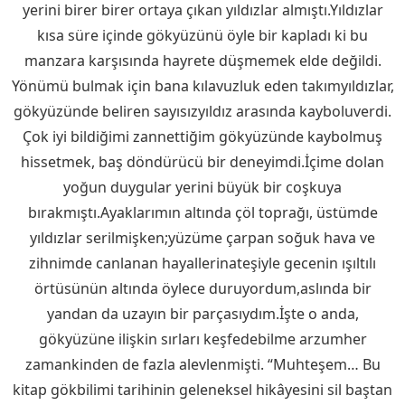
yerini birer birer ortaya çıkan yıldızlar almıştı.Yıldızlar
kısa süre içinde gökyüzünü öyle bir kapladı ki bu
manzara karşısında hayrete düşmemek elde değildi.
Yönümü bulmak için bana kılavuzluk eden takımyıldızlar,
gökyüzünde beliren sayısızyıldız arasında kayboluverdi.
Çok iyi bildiğimi zannettiğim gökyüzünde kaybolmuş
hissetmek, baş döndürücü bir deneyimdi.İçime dolan
yoğun duygular yerini büyük bir coşkuya
bırakmıştı.Ayaklarımın altında çöl toprağı, üstümde
yıldızlar serilmişken;yüzüme çarpan soğuk hava ve
zihnimde canlanan hayallerinateşiyle gecenin ışıltılı
örtüsünün altında öylece duruyordum,aslında bir
yandan da uzayın bir parçasıydım.İşte o anda,
gökyüzüne ilişkin sırları keşfedebilme arzumher
zamankinden de fazla alevlenmişti. “Muhteşem… Bu
kitap gökbilimi tarihinin geleneksel hikâyesini sil baştan