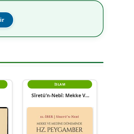
ir
İSLAM
Sîretü’n-Nebî: Mekke Ve
ilt)
Döneminde Hz. Peygamber