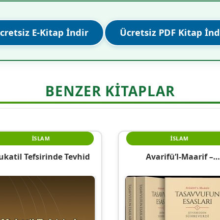
cretsiz E-Kitap İndir
Ücretsiz PDF Kitap İnd
BENZER KITAPLAR
İSLAM
İSLAM
katil Tefsirinde Tevhid
Avarifü’l-Maarif –
Tasavvufun Esasları (3 C