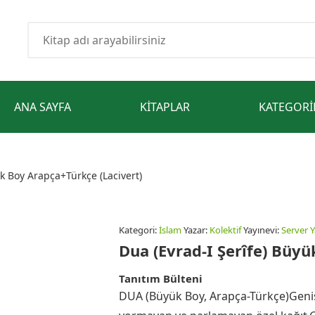
ANA SAYFA
KITAPLAR
KATEGORI
ük Boy Arapça+Türkçe (Lacivert)
Kategori:
İslam
Yazar:
Kolektif
Yayınevi:
Server Y
Dua (Evrad-I Şerîfe) Büyü
Tanıtım Bülteni
DUA (Büyük Boy, Arapça-Türkçe)Genişle