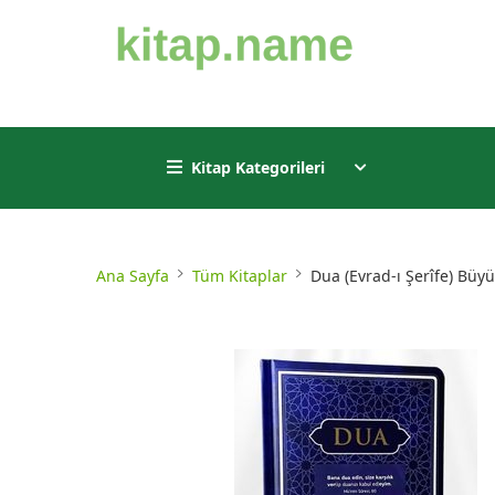
Kitap Kategorileri
Ana Sayfa
Tüm Kitaplar
Dua (Evrad-ı Şerîfe) Büy