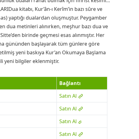
nlük duaları rahat bulmak için fihrist kesimi…
ua kitabı, Kur’ân-ı Kerîm’in bazı sûre ve
(sas) yaptığı dualardan oluşmuştur. Peygamber
n dua metinleri alınırken, meşhur bazı dua ve
Sitte’den birinde geçmesi esas alınmıştır. Her
a gününden başlayarak tüm günlere göre
şletilmiş yeni baskıya Kur’an Okumaya Başlama
li yeni bilgiler eklenmiştir.
Bağlantı
Satın Al
Satın Al
Satın Al
Satın Al