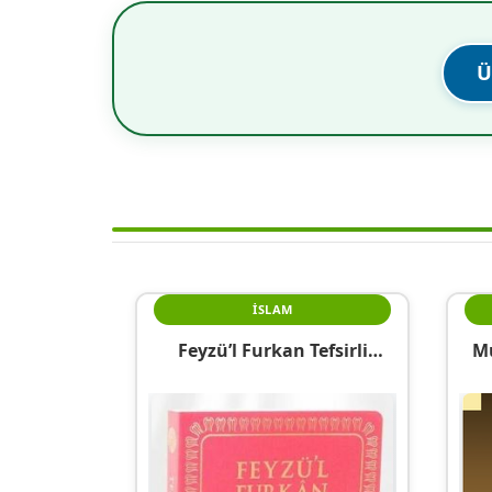
Ü
İSLAM
Feyzü’l Furkan Tefsirli
Mu
Kur’an-I Kerim Meali
(Sempatik Cep Boy – İnce
Cilt) Fuşya