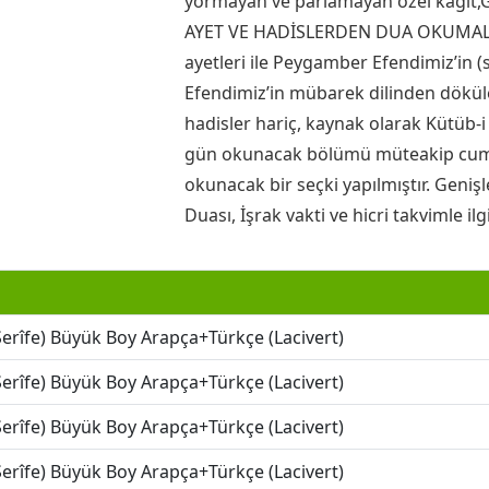
yormayan ve parlamayan özel kağıt,Gü
AYET VE HADİSLERDEN DUA OKUMALARID
ayetleri ile Peygamber Efendimiz’in 
Efendimiz’in mübarek dilinden döküle
hadisler hariç, kaynak olarak Kütüb-i 
gün okunacak bölümü müteakip cum
okunacak bir seçki yapılmıştır. Geni
Duası, İşrak vakti ve hicri takvimle ilgi
Şerîfe) Büyük Boy Arapça+Türkçe (Lacivert)
Şerîfe) Büyük Boy Arapça+Türkçe (Lacivert)
Şerîfe) Büyük Boy Arapça+Türkçe (Lacivert)
Şerîfe) Büyük Boy Arapça+Türkçe (Lacivert)