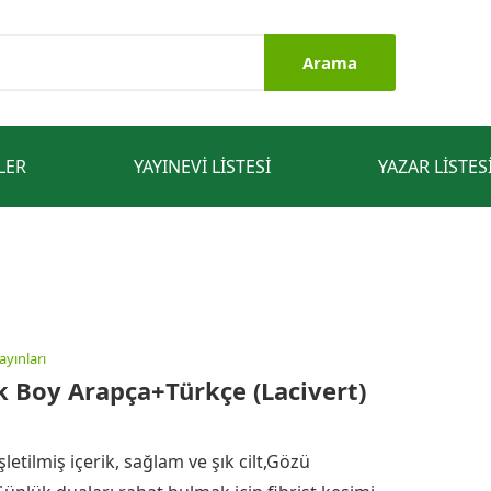
Arama
LER
YAYINEVI LISTESI
YAZAR LISTES
ayınları
k Boy Arapça+Türkçe (Lacivert)
tilmiş içerik, sağlam ve şık cilt,Gözü