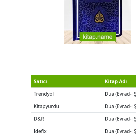
Satıcı
Kitap Adı
Trendyol
Dua (Evrad-ı 
Kitapyurdu
Dua (Evrad-ı 
D&R
Dua (Evrad-ı 
Idefix
Dua (Evrad-ı 