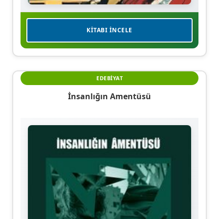
KITABI İNCELE
EDEBIYAT
İnsanlığın Amentüsü