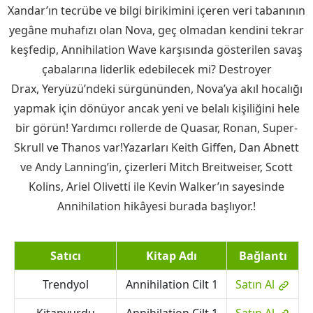
Xandar’ın tecrübe ve bilgi birikimini içeren veri tabanının
yegâne muhafızı olan Nova, geç olmadan kendini tekrar
keşfedip, Annihilation Wave karşısında gösterilen savaş
çabalarına liderlik edebilecek mi? Destroyer
Drax, Yeryüzü’ndeki sürgününden, Nova’ya akıl hocalığı
yapmak için dönüyor ancak yeni ve belalı kişiliğini hele
bir görün! Yardımcı rollerde de Quasar, Ronan, Super-
Skrull ve Thanos var!Yazarları Keith Giffen, Dan Abnett
ve Andy Lanning’in, çizerleri Mitch Breitweiser, Scott
Kolins, Ariel Olivetti ile Kevin Walker’ın sayesinde
Annihilation hikâyesi burada başlıyor.!
Satıcı
Kitap Adı
Bağlantı
Trendyol
Annihilation Cilt 1
Satın Al