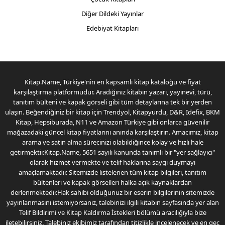
Diğer Dildeki Yayınlar
Edebiyat Kitapları
Kitap.Name, Türkiye'nin en kapsamlı kitap kataloğu ve fiyat
karşılaştırma platformudur. Aradığınız kitabın yazarı, yayınevi, türü,
tanıtım bülteni ve kapak görseli gibi tüm detaylarına tek bir yerden
ulaşın. Beğendiğiniz bir kitap için Trendyol, Kitapyurdu, D&R, Idefix, BKM
Kitap, Hepsiburada, N11 ve Amazon Türkiye gibi onlarca güvenilir
mağazadaki güncel kitap fiyatlarını anında karşılaştırın. Amacımız, kitap
arama ve satın alma sürecinizi olabildiğince kolay ve hızlı hale
getirmektir.Kitap.Name, 5651 sayılı kanunda tanımlı bir "yer sağlayıcı"
olarak hizmet vermekte ve telif haklarına saygı duymayı
amaçlamaktadır. Sitemizde listelenen tüm kitap bilgileri, tanıtım
bültenleri ve kapak görselleri halka açık kaynaklardan
derlenmektedir.Hak sahibi olduğunuz bir eserin bilgilerinin sitemizde
yayınlanmasını istemiyorsanız, talebinizi ilgili kitabın sayfasında yer alan
Telif Bildirimi ve Kitap Kaldırma İstekleri bölümü aracılığıyla bize
iletebilirsiniz. Talebiniz ekibimiz tarafından titizlikle incelenecek ve en geç